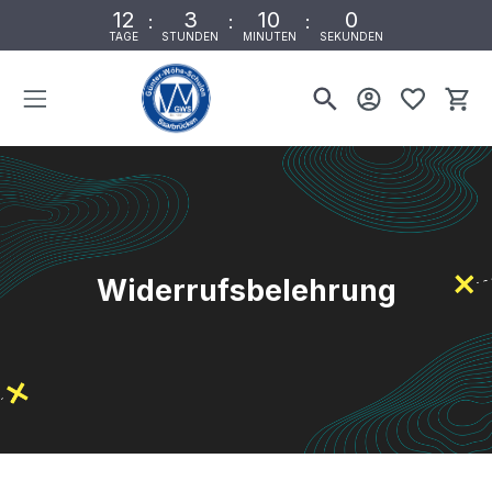
12
3
9
59
:
:
:
TAGE
STUNDEN
MINUTEN
SEKUNDEN
Wa
Widerrufsbelehrung